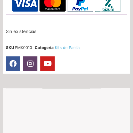
Sin existencias
SKU
PMK0010
Categoría
Kits de Paella
Información adicional
Descripción
Valoraciones (0)