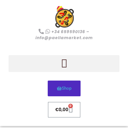
+34 659590136 –
info@paellamarket.com
Shop
0
€
0,00